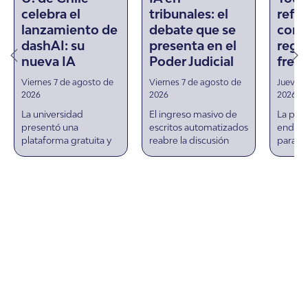
celebra el
tribunales: el
refue
lanzamiento de
debate que se
contr
dashAI: su
presenta en el
regu
nueva IA
Poder Judicial
frent
Viernes 7 de agosto de
Viernes 7 de agosto de
Jueves 
2026
2026
2026
La universidad
El ingreso masivo de
La pla
presentó una
escritos automatizados
endure
plataforma gratuita y
reabre la discusión
para pr
de código abierto que
sobre la
imagen
permite entrenar y
modernización de la
creador
evaluar inteligencia
plataforma procesal y
propag
artificial sin entregar
la capacidad del
conten
datos ni saber
sistema.
calidad
programar.