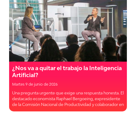
¿Nos va a quitar el trabajo la Inteligencia
Artificial?
Martes 9 de junio de 2026
Una pregunta urgente que exige una respuesta honesta. El
destacado economista Raphael Bergoeing, expresidente
de la Comisión Nacional de Productividad y colaborador en
la actualización de la Política Nacional de IA, analiza el
impacto real de la tecnología en el empleo, la innovación y
el bienestar social. ¡Mira la conversación completa aquí!