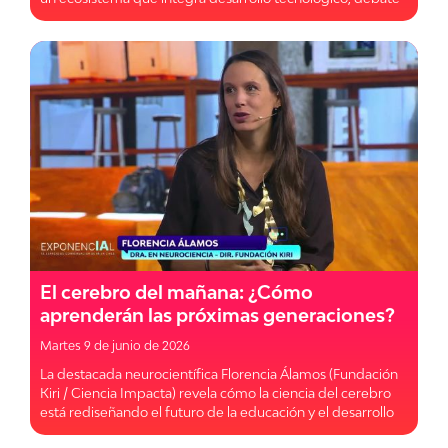
ciudadano y formación estratégica para transformar la
forma en que el país adopta y comprende la IA.
El cerebro del mañana: ¿Cómo
aprenderán las próximas generaciones?
Martes 9 de junio de 2026
La destacada neurocientífica Florencia Álamos (Fundación
Kiri / Ciencia Impacta) revela cómo la ciencia del cerebro
está rediseñando el futuro de la educación y el desarrollo
infantil.