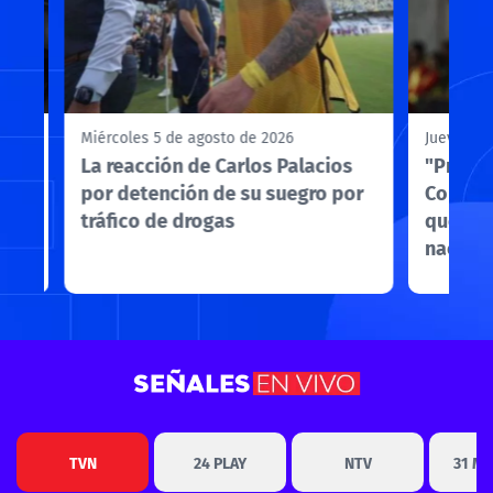
Miércoles 5 de agosto de 2026
Jueves 6 
ue
La reacción de Carlos Palacios
"Princi
por detención de su suegro por
Colo to
tráfico de drogas
quedar
naciona
Señales en Vivo
TVN
24 PLAY
NTV
31 M