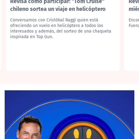
Revisa cómo participar: "Tom Cruise"
Revi
chileno sortea un viaje en helicóptero
mié
Conversamos con Cristóbal Raggi quien está
Encon
ofreciendo un vuelo en helicóptero a todos los
Fuenz
interesados y además, del sorteo de una chaqueta
inspirada en Top Gun.