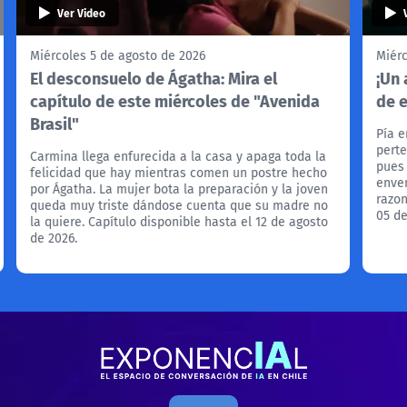
Ver Video
Miércoles 5 de agosto de 2026
Miérc
El desconsuelo de Ágatha: Mira el
¡Un 
capítulo de este miércoles de "Avenida
de 
Brasil"
Pía e
perte
Carmina llega enfurecida a la casa y apaga toda la
pues
felicidad que hay mientras comen un postre hecho
enven
por Ágatha. La mujer bota la preparación y la joven
razon
queda muy triste dándose cuenta que su madre no
05 de
la quiere. Capítulo disponible hasta el 12 de agosto
de 2026.
Exponencial