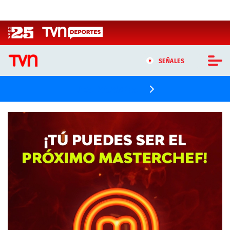
Click acá para ir directamente al contenido
SEÑALES
Televisión Nacional de Chile
DESTACAMOS
CASTING MASTERCHEF CHILE
CASTING TVN VERTICAL
TVN VERTICAL
TVN PLAY
PROGRAMAS
TELESERIES