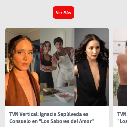
Ver Más
TVN Vertical: Ignacia Sepúlveda es
TVN 
Consuelo en "Los Sabores del Amor"
"Lo