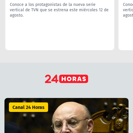
Conoce a los protagonistas de la nueva serie
Conoc
vertical de TVN que se estrena este miércoles 12 de
verti
agosto.
agost
[control] Inicio - Lo Último
Canal 24 Horas