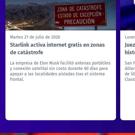
Martes 21 de julio de 2026
Lunes
Starlink activa internet gratis en zonas
Jue
de catástrofe
hist
La empresa de Elon Musk facilitó antenas portátiles
San F
y conexión satelital sin costo durante 60 días para
dólar
apoyar a las localidades aisladas tras el sistema
de li
frontal.
Clau