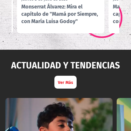
a
Monserrat Álvarez: Mira el
María J
edra
capítulo de "Mamá por Siempre,
capítul
con María Luisa Godoy"
con Mar
ACTUALIDAD Y TENDENCIAS
Ver Más