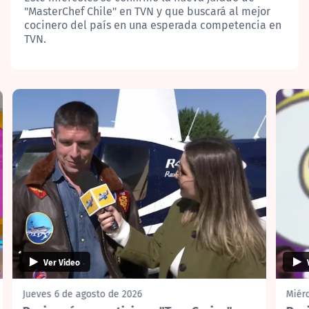
"MasterChef Chile" en TVN y que buscará al mejor
cocinero del país en una esperada competencia en
TVN.
Ver Video
Jueves 6 de agosto de 2026
Miérc