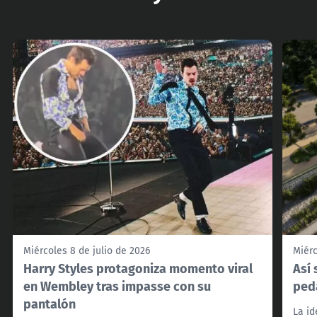
Miércoles 8 de julio de 2026
Miérc
Harry Styles protagoniza momento viral
Así 
en Wembley tras impasse con su
ped
pantalón
La id