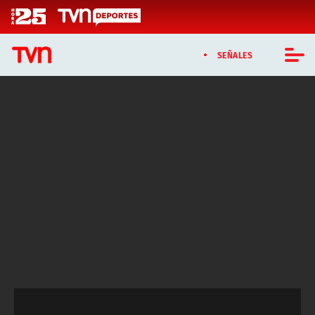
Click acá para ir directamente al contenido
SEÑALES
CASTING MASTERCHEF CHILE
CASTING TVN VERTICAL
TVN VERTICAL
TVN PLAY
PROGRAMAS
TELESERIES
NTV