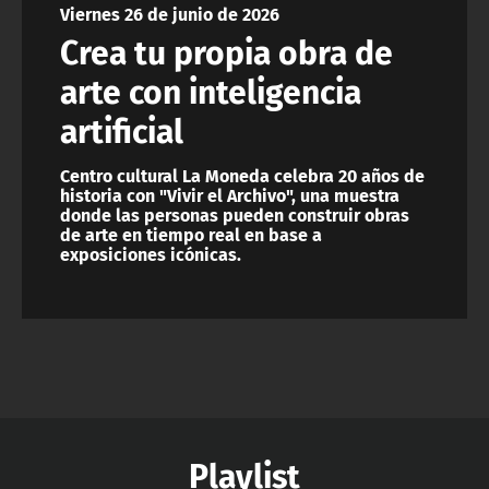
Viernes 26 de junio de 2026
ACTUALIDAD Y TENDENCIAS
Crea tu propia obra de
arte con inteligencia
CORPORATIVO Y TRANSPARENCIA
artificial
CANAL DE DENUNCIAS
Centro cultural La Moneda celebra 20 años de
historia con "Vivir el Archivo", una muestra
ÁREA DE PROYECTOS
donde las personas pueden construir obras
de arte en tiempo real en base a
exposiciones icónicas.
Playlist