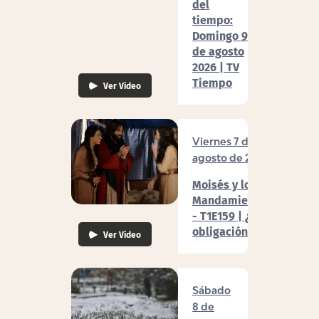
del
tiempo:
Domingo 9
de agosto
2026 | TV
Tiempo
Ver Video
Viernes 7 de
agosto de 2026
Moisés y los 10
Mandamientos
- T1E159 | ¿Por
obligación?
Ver Video
Sábado
8 de