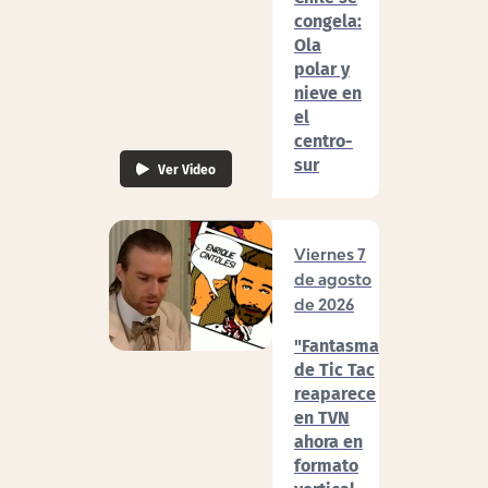
congela:
Ola
polar y
nieve en
el
centro-
sur
Ver Video
Viernes 7
de agosto
de 2026
"Fantasma"
de Tic Tac
reaparece
en TVN
ahora en
formato