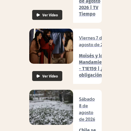
de agosto
2026 | TV
Tiempo
Ver Video
Viernes 7 de
agosto de 2026
Moisés y los 10
Mandamientos
- T1E159 | ¿Por
obligación?
Ver Video
Sábado
8 de
agosto
de 2026
Chile se