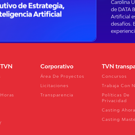
Carolina U
de DATA & 
Artificial
desafíos. 
experienci
a TVN
Corporativo
TVN transp
s
Área De Proyectos
Concursos
Licitaciones
Trabaja Con 
 Horas
Transparencia
Políticas De
Privacidad
Casting Ahor
Casting Mast
Y