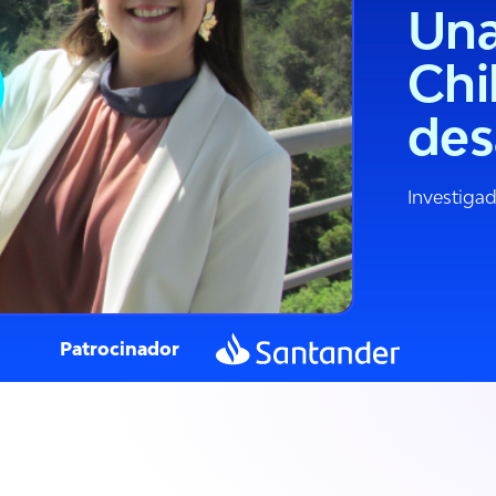
Una
Chi
des
Investiga
Patrocinador