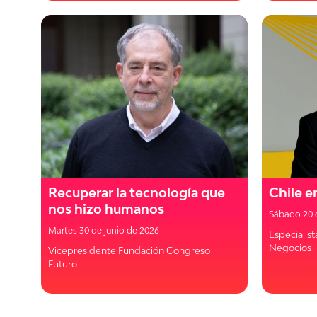
Recuperar la tecnología que
Chile e
nos hizo humanos
Sábado 20 
Martes 30 de junio de 2026
Especialist
Negocios
Vicepresidente Fundación Congreso
Futuro