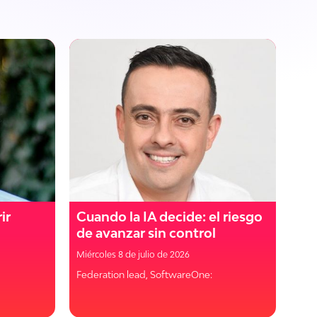
ir
Cuando la IA decide: el riesgo
de avanzar sin control
Miércoles 8 de julio de 2026
Federation lead, SoftwareOne: