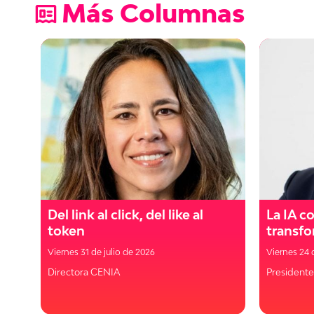
Más Columnas
Del link al click, del like al
La IA c
token
transfo
Viernes 31 de julio de 2026
Viernes 24 
Directora CENIA
Presidente