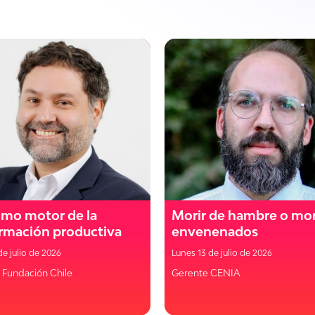
omo motor de la
Morir de hambre o mor
rmación productiva
envenenados
de julio de 2026
Lunes 13 de julio de 2026
 Fundación Chile
Gerente CENIA