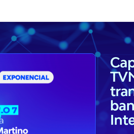
Cap
TVN
tra
ban
Inte