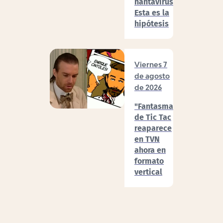
hantavirus:
Esta es la
hipótesis
Viernes 7
de agosto
de 2026
"Fantasma"
de Tic Tac
reaparece
en TVN
ahora en
formato
vertical