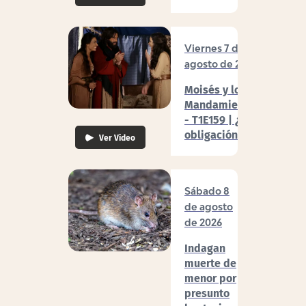
Viernes 7 de
agosto de 2026
Moisés y los 10
Mandamientos
- T1E159 | ¿Por
obligación?
Ver Video
Sábado 8
de agosto
de 2026
Indagan
muerte de
menor por
presunto