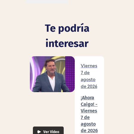
Te podría
interesar
Viernes
7 de
agosto
de 2026
¡Ahora
Caigo! -
Viernes
7 de
agosto
de 2026
Ver Video