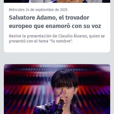
NTV
Miércoles 24 de septiembre de 2025
Salvatore Adamo, el trovador
ACTUALIDAD Y TENDENCIAS
europeo que enamoró con su voz
CORPORATIVO Y TRANSPARENCIA
Revive la presentación de Claudio Álvarez, quien se
presentó con el tema "Tu nombre".
CANAL DE DENUNCIAS
ÁREA DE PROYECTOS