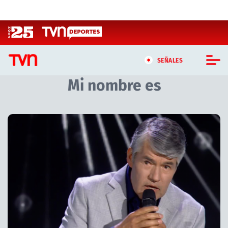
Click acá para ir directamente al contenido
SEÑALES
Mi nombre es
CASTING MASTERCHEF CHILE
CASTING TVN VERTICAL
TVN VERTICAL
TVN PLAY
PROGRAMAS
TELESERIES