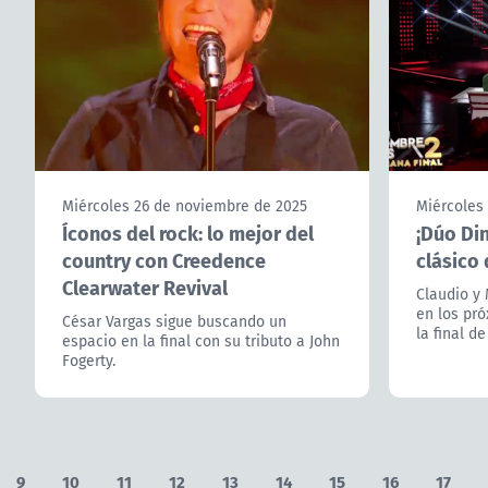
Miércoles 26 de noviembre de 2025
Miércoles
Íconos del rock: lo mejor del
¡Dúo Di
country con Creedence
clásico 
Clearwater Revival
Claudio y
en los pró
César Vargas sigue buscando un
la final d
espacio en la final con su tributo a John
Fogerty.
9
10
11
12
13
14
15
16
17