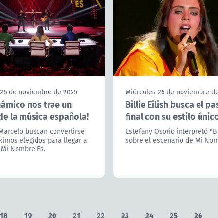
 26 de noviembre de 2025
Miércoles 26 de noviembre d
námico nos trae un
Billie Eilish busca el pa
de la música española!
final con su estilo únic
 Marcelo buscan convertirse
Estefany Osorio interpretó "B
ximos elegidos para llegar a
sobre el escenario de Mi Nom
e Mi Nombre Es.
18
19
20
21
22
23
24
25
26