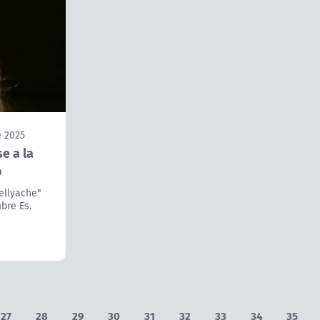
e 2025
se a la
o
ellyache"
bre Es.
27
28
29
30
31
32
33
34
35