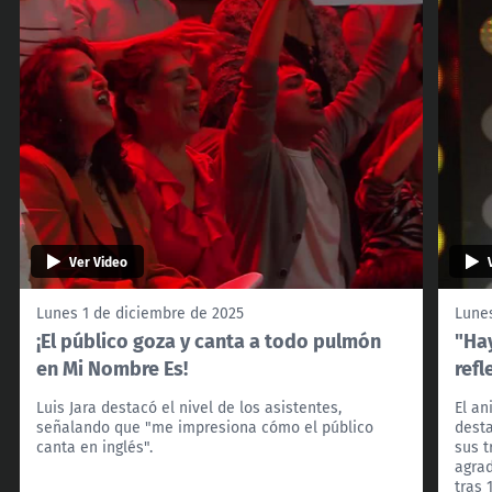
Ver Video
Lunes 1 de diciembre de 2025
Lunes
¡El público goza y canta a todo pulmón
"Ha
en Mi Nombre Es!
refl
Luis Jara destacó el nivel de los asistentes,
El an
señalando que "me impresiona cómo el público
desta
canta en inglés".
sus 
agrad
tras 