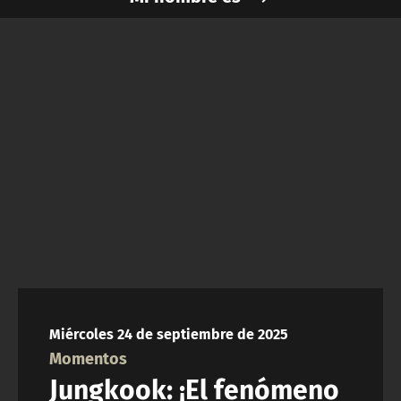
NTV
ACTUALIDAD Y TENDENCIAS
CORPORATIVO Y TRANSPARENCIA
CANAL DE DENUNCIAS
ÁREA DE PROYECTOS
Miércoles 24 de septiembre de 2025
Momentos
Jungkook: ¡El fenómeno