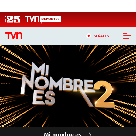
Click acá para ir directamente al contenido
SEÑALES
CASTING MASTERCHEF CHILE
CASTING TVN VERTICAL
TVN VERTICAL
TVN PLAY
PROGRAMAS
TELESERIES
Mi nombre es