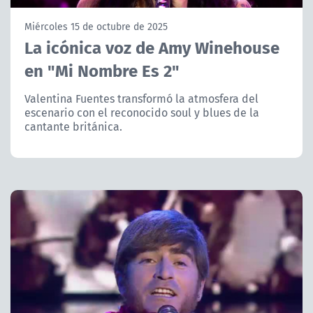
NTV
Miércoles 15 de octubre de 2025
La icónica voz de Amy Winehouse
ACTUALIDAD Y TENDENCIAS
en "Mi Nombre Es 2"
CORPORATIVO Y TRANSPARENCIA
Valentina Fuentes transformó la atmosfera del
escenario con el reconocido soul y blues de la
cantante británica.
CANAL DE DENUNCIAS
ÁREA DE PROYECTOS