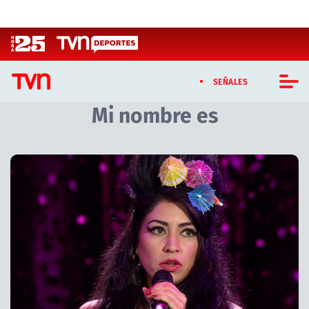
Click acá para ir directamente al contenido
SEÑALES
Mi nombre es
CASTING MASTERCHEF CHILE
CASTING TVN VERTICAL
TVN VERTICAL
TVN PLAY
PROGRAMAS
TELESERIES