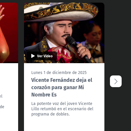
Ver Video
Ver 
5
Lunes 1 de diciembre de 2025
Lunes 
u
Vicente Fernández deja el
¡Lady
corazón para ganar Mi
máxim
Nombre Es
Nombr
el
La potente voz del joven Vicente
Fran S
 de
Lillo retumbó en el escenario del
certame
programa de dobles.
estado