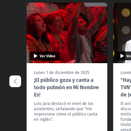
Ver Video
Ve
Lunes 1 de diciembre de 2025
Lunes
¡El público goza y canta a
"Hay
todo pulmón en Mi Nombre
TVN"
Es!
de J
Luis Jara destacó el nivel de los
El an
asistentes, señalando que "me
discu
impresiona cómo el público canta
místi
en inglés".
funda
Visib
agrad