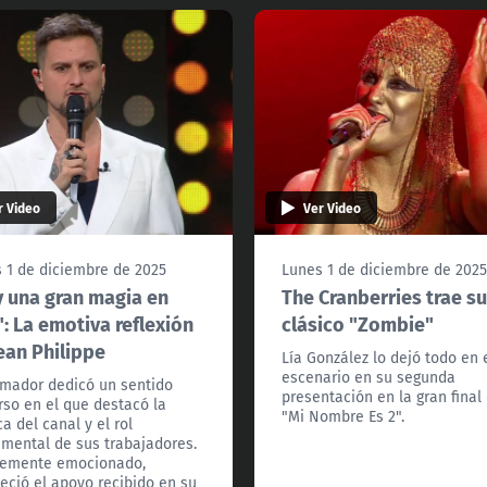
r Video
Ver Video
 1 de diciembre de 2025
Lunes 1 de diciembre de 202
 una gran magia en
The Cranberries trae s
: La emotiva reflexión
clásico "Zombie"
ean Philippe
Lía González lo dejó todo en 
escenario en su segunda
imador dedicó un sentido
presentación en la gran final
rso en el que destacó la
"Mi Nombre Es 2".
ca del canal y el rol
mental de sus trabajadores.
lemente emocionado,
eció el apoyo recibido en su