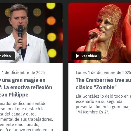
r Video
Ver Video
 1 de diciembre de 2025
Lunes 1 de diciembre de 202
 una gran magia en
The Cranberries trae s
: La emotiva reflexión
clásico "Zombie"
ean Philippe
Lía González lo dejó todo en 
escenario en su segunda
imador dedicó un sentido
presentación en la gran final
rso en el que destacó la
"Mi Nombre Es 2".
ca del canal y el rol
mental de sus trabajadores.
lemente emocionado,
eció el apoyo recibido en su