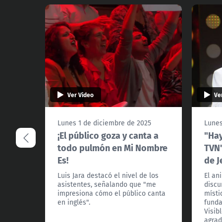
Ver Video
Ve
Lunes 1 de diciembre de 2025
Lunes
¡El público goza y canta a
"Hay
todo pulmón en Mi Nombre
TVN"
Es!
de J
Luis Jara destacó el nivel de los
El an
asistentes, señalando que "me
discu
impresiona cómo el público canta
místi
en inglés".
funda
Visib
agrad