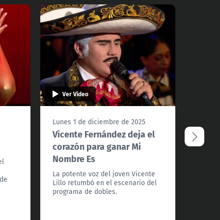
Ver Video
Ver 
5
Lunes 1 de diciembre de 2025
Lunes 
u
Vicente Fernández deja el
¡Lady
corazón para ganar Mi
máxim
Nombre Es
Nombr
el
La potente voz del joven Vicente
Fran S
 de
Lillo retumbó en el escenario del
certame
programa de dobles.
estado