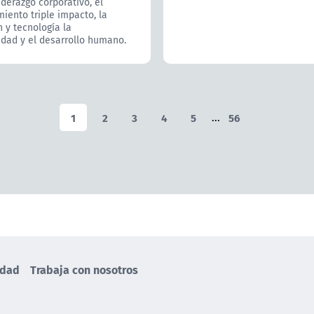
iderazgo corporativo, el
ento triple impacto, la
 y tecnología la
idad y el desarrollo humano.
1
2
3
4
5
...
56
idad
Trabaja con nosotros