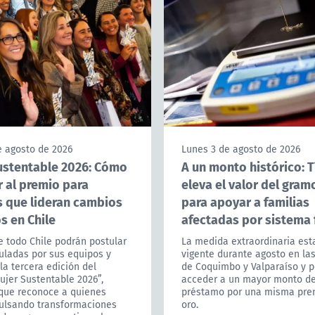
e agosto de 2026
Lunes 3 de agosto de 2026
ustentable 2026: Cómo
A un monto histórico: T
r al premio para
eleva el valor del gram
s que lideran cambios
para apoyar a familias
s en Chile
afectadas por sistema 
 todo Chile podrán postular
La medida extraordinaria est
uladas por sus equipos y
vigente durante agosto en la
la tercera edición del
de Coquimbo y Valparaíso y p
ujer Sustentable 2026”,
acceder a un mayor monto d
 que reconoce a quienes
préstamo por una misma pre
ulsando transformaciones
oro.