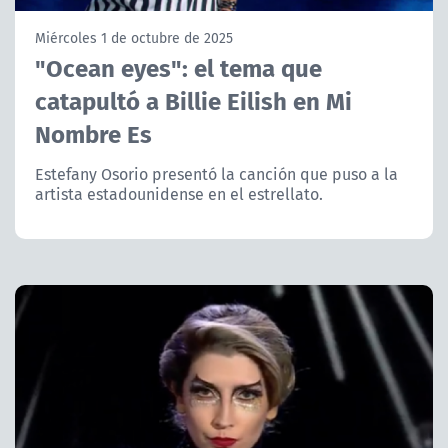
NTV
Miércoles 1 de octubre de 2025
"Ocean eyes": el tema que
ACTUALIDAD Y TENDENCIAS
catapultó a Billie Eilish en Mi
Nombre Es
CORPORATIVO Y TRANSPARENCIA
Estefany Osorio presentó la canción que puso a la
CANAL DE DENUNCIAS
artista estadounidense en el estrellato.
ÁREA DE PROYECTOS