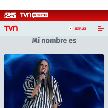
Click acá para ir directamente al contenido
SEÑALES
Mi nombre es
CASTING MASTERCHEF CHILE
CASTING TVN VERTICAL
TVN VERTICAL
TVN PLAY
PROGRAMAS
TELESERIES