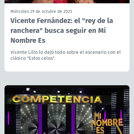
NTV
Miércoles 29 de octubre de 2025
Vicente Fernández: el "rey de la
ACTUALIDAD Y TENDENCIAS
ranchera" busca seguir en Mi
Nombre Es
CORPORATIVO Y TRANSPARENCIA
Vicente Lillo lo dejó todo sobre el escenario con el
CANAL DE DENUNCIAS
clásico "Estos celos".
ÁREA DE PROYECTOS