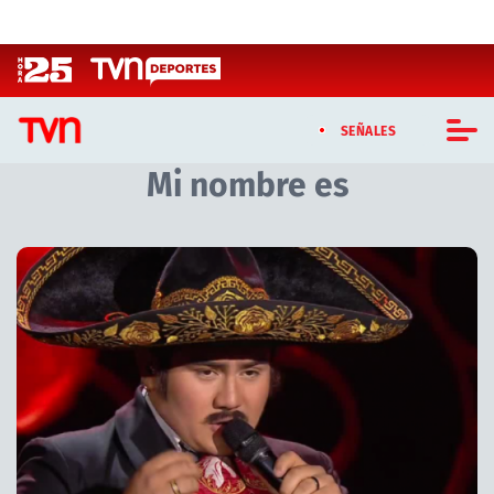
Click acá para ir directamente al contenido
SEÑALES
Mi nombre es
CASTING MASTERCHEF CHILE
CASTING TVN VERTICAL
TVN VERTICAL
TVN PLAY
PROGRAMAS
TELESERIES