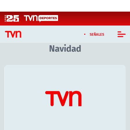
Click acá para ir directamente al contenido
SEÑALES
Navidad
CASTING MASTERCHEF CHILE
CASTING TVN VERTICAL
TVN VERTICAL
TVN PLAY
PROGRAMAS
TELESERIES