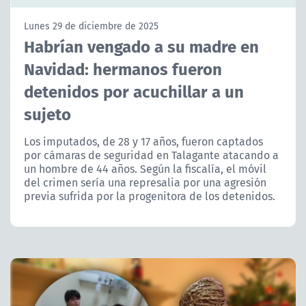
NTV
Lunes 29 de diciembre de 2025
Habrían vengado a su madre en
ACTUALIDAD Y TENDENCIAS
Navidad: hermanos fueron
detenidos por acuchillar a un
CORPORATIVO Y TRANSPARENCIA
sujeto
CANAL DE DENUNCIAS
Los imputados, de 28 y 17 años, fueron captados
por cámaras de seguridad en Talagante atacando a
ÁREA DE PROYECTOS
un hombre de 44 años. Según la fiscalía, el móvil
del crimen sería una represalia por una agresión
previa sufrida por la progenitora de los detenidos.