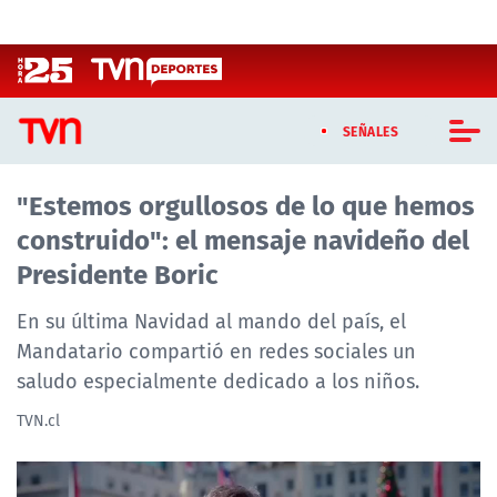
Click acá para ir directamente al contenido
SEÑALES
"Estemos orgullosos de lo que hemos
CASTING MASTERCHEF CHILE
construido": el mensaje navideño del
CASTING TVN VERTICAL
Presidente Boric
TVN VERTICAL
En su última Navidad al mando del país, el
Mandatario compartió en redes sociales un
TVN PLAY
saludo especialmente dedicado a los niños.
PROGRAMAS
TVN.cl
TELESERIES