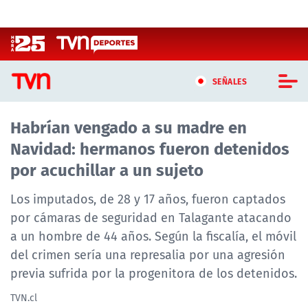
Click acá para ir directamente al contenido
SEÑALES
Habrían vengado a su madre en
CASTING MASTERCHEF CHILE
Navidad: hermanos fueron detenidos
CASTING TVN VERTICAL
por acuchillar a un sujeto
TVN VERTICAL
Los imputados, de 28 y 17 años, fueron captados
por cámaras de seguridad en Talagante atacando
TVN PLAY
a un hombre de 44 años. Según la fiscalía, el móvil
del crimen sería una represalia por una agresión
PROGRAMAS
previa sufrida por la progenitora de los detenidos.
TELESERIES
TVN.cl