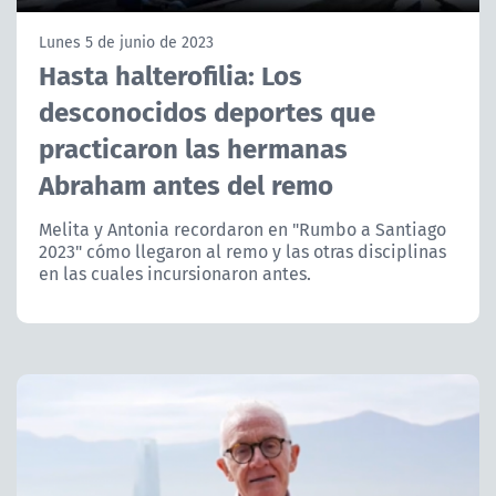
NTV
Lunes 5 de junio de 2023
Hasta halterofilia: Los
ACTUALIDAD Y TENDENCIAS
desconocidos deportes que
practicaron las hermanas
CORPORATIVO Y TRANSPARENCIA
Abraham antes del remo
CANAL DE DENUNCIAS
Melita y Antonia recordaron en "Rumbo a Santiago
2023" cómo llegaron al remo y las otras disciplinas
ÁREA DE PROYECTOS
en las cuales incursionaron antes.