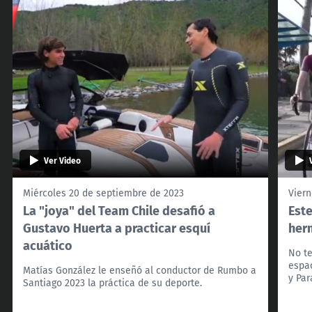
Ver Video
Miércoles 20 de septiembre de 2023
Viern
La "joya" del Team Chile desafió a
Est
Gustavo Huerta a practicar esquí
her
acuático
No te
espa
Matías González le enseñó al conductor de Rumbo a
y Pa
Santiago 2023 la práctica de su deporte.