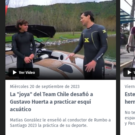
Ver Video
Miércoles 20 de septiembre de 2023
Viern
La "joya" del Team Chile desafió a
Est
Gustavo Huerta a practicar esquí
her
acuático
No te
espa
Matías González le enseñó al conductor de Rumbo a
y Pa
Santiago 2023 la práctica de su deporte.