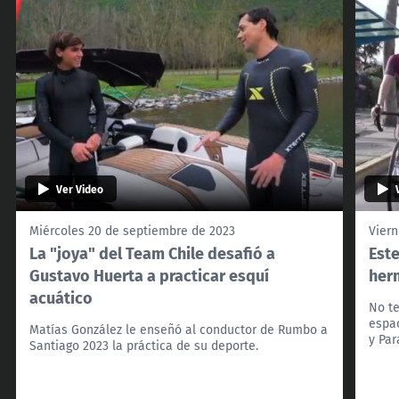
Ver Video
Miércoles 20 de septiembre de 2023
Viern
La "joya" del Team Chile desafió a
Est
Gustavo Huerta a practicar esquí
her
acuático
No te
espa
Matías González le enseñó al conductor de Rumbo a
y Pa
Santiago 2023 la práctica de su deporte.