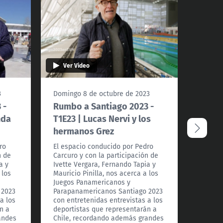
Ver Video
Ver 
3
Domingo 8 de octubre de 2023
Lunes 
 -
Rumbo a Santiago 2023 -
Revis
nda
T1E23 | Lucas Nervi y los
a San
hermanos Grez
El esp
Carcuro
ro
El espacio conducido por Pedro
Ivette 
n de
Carcuro y con la participación de
Maurici
a y
Ivette Vergara, Fernando Tapia y
Juegos
 los
Mauricio Pinilla, nos acerca a los
Parapa
Juegos Panamericanos y
con ent
 2023
Parapanamericanos Santiago 2023
deport
a los
con entretenidas entrevistas a los
Chile,
n a
deportistas que representarán a
moment
andes
Chile, recordando además grandes