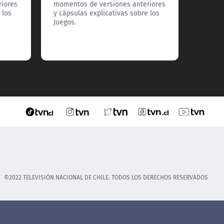
y cápsu
riores
momentos de versiones anteriores
Juegos.
 los
y cápsulas explicativas sobre los
Juegos.
©2022 TELEVISIÓN NACIONAL DE CHILE. TODOS LOS DERECHOS RESERVADOS