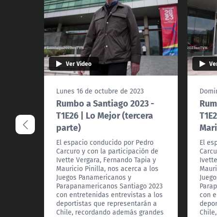
Ver Video
Ve
Lunes 16 de octubre de 2023
Domin
Rumbo a Santiago 2023 -
Rumb
T1E26 | Lo Mejor (tercera
T1E2
parte)
Mari
El espacio conducido por Pedro
El es
Carcuro y con la participación de
Carcu
Ivette Vergara, Fernando Tapia y
Ivett
Mauricio Pinilla, nos acerca a los
Mauri
Juegos Panamericanos y
Juego
Parapanamericanos Santiago 2023
Parap
con entretenidas entrevistas a los
con e
deportistas que representarán a
depor
Chile, recordando además grandes
Chile