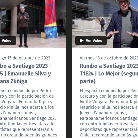
r Video
Ver Video
go 15 de octubre de 2023
Viernes 13 de octubre de 202
o a Santiago 2023 -
Rumbo a Santiago 2023
5 | Emanuelle Silva y
T1E24 | Lo Mejor (segu
ana Zúñiga
parte)
pacio conducido por Pedro
El espacio conducido por Ped
ro y con la participación de
Carcuro y con la participació
e Vergara, Fernando Tapia y
Ivette Vergara, Fernando Tapi
cio Pinilla, nos acerca a los
Mauricio Pinilla, nos acerca a
s Panamericanos y
Juegos Panamericanos y
anamericanos Santiago 2023
Parapanamericanos Santiago
ntretenidas entrevistas a los
con entretenidas entrevistas 
tistas que representarán a
deportistas que representará
, recordando además grandes
Chile, recordando además gr