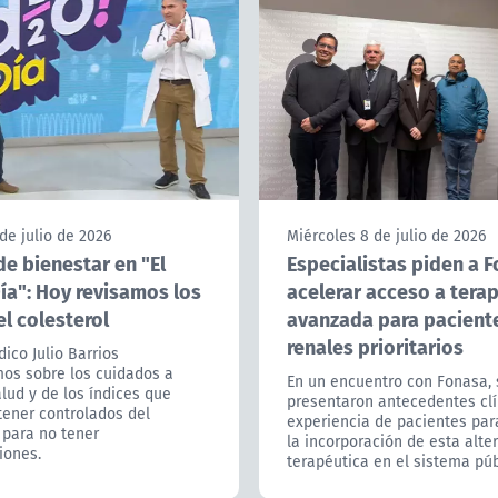
de julio de 2026
Miércoles 8 de julio de 2026
e bienestar en "El
Especialistas piden a 
ía": Hoy revisamos los
acelerar acceso a terap
l colesterol
avanzada para pacient
renales prioritarios
ico Julio Barrios
os sobre los cuidados a
En un encuentro con Fonasa, 
lud y de los índices que
presentaron antecedentes clí
ener controlados del
experiencia de pacientes par
 para no tener
la incorporación de esta alte
iones.
terapéutica en el sistema púb