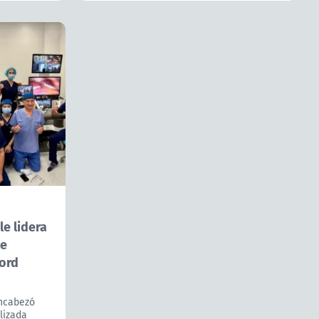
e lidera
ue
cord
encabezó
lizada