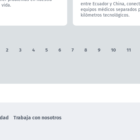
entre Ecuador y China, conec
 vida.
equipos médicos separados p
kilómetros tecnológicos.
2
3
4
5
6
7
8
9
10
11
idad
Trabaja con nosotros