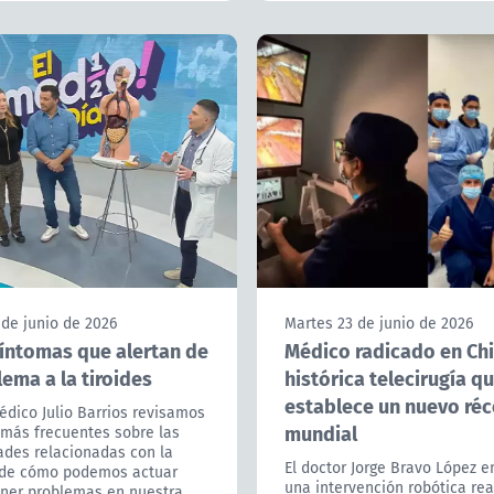
de junio de 2026
Martes 23 de junio de 2026
síntomas que alertan de
Médico radicado en Chil
ema a la tiroides
histórica telecirugía q
establece un nuevo ré
édico Julio Barrios revisamos
mundial
 más frecuentes sobre las
des relacionadas con la
El doctor Jorge Bravo López 
y de cómo podemos actuar
una intervención robótica rea
ener problemas en nuestra