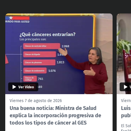
Ver Video
Viernes 7 de agosto de 2026
Viern
Una buena noticia: Ministra de Salud
Lui
explica la incorporación progresiva de
pub
todos los tipos de cáncer al GES
El So
fanát