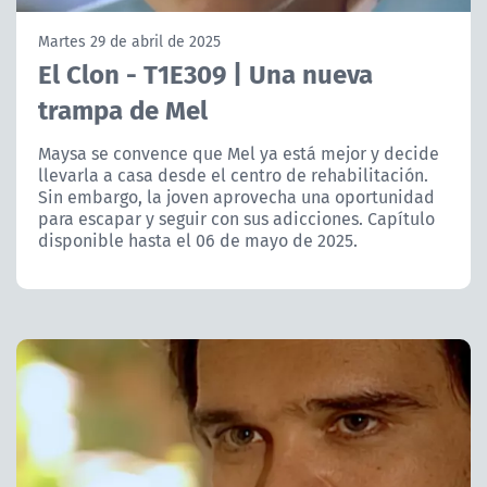
NTV
Martes 29 de abril de 2025
El Clon - T1E309 | Una nueva
ACTUALIDAD Y TENDENCIAS
trampa de Mel
CORPORATIVO Y TRANSPARENCIA
Maysa se convence que Mel ya está mejor y decide
llevarla a casa desde el centro de rehabilitación.
Sin embargo, la joven aprovecha una oportunidad
CANAL DE DENUNCIAS
para escapar y seguir con sus adicciones. Capítulo
disponible hasta el 06 de mayo de 2025.
ÁREA DE PROYECTOS