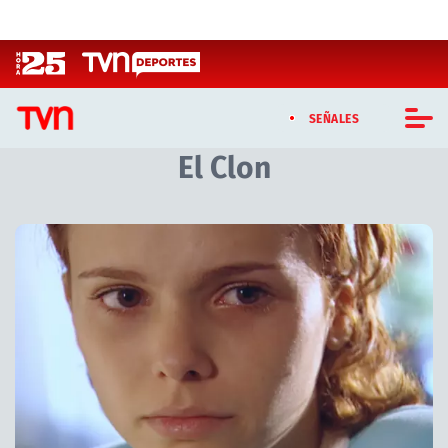
Click acá para ir directamente al contenido
SEÑALES
El Clon
CASTING MASTERCHEF CHILE
CASTING TVN VERTICAL
Artículos relacionados con El Clon
TVN VERTICAL
TVN PLAY
PROGRAMAS
TELESERIES