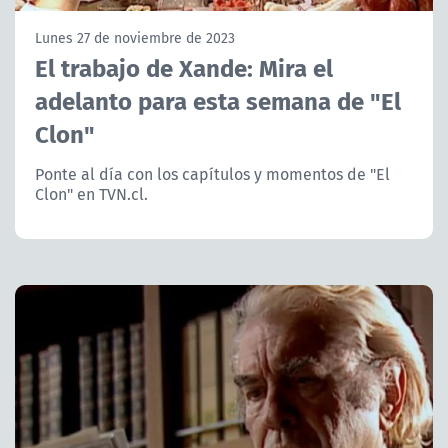
NTV
Lunes 27 de noviembre de 2023
El trabajo de Xande: Mira el
ACTUALIDAD Y TENDENCIAS
adelanto para esta semana de "El
Clon"
CORPORATIVO Y TRANSPARENCIA
Ponte al día con los capítulos y momentos de "El
CANAL DE DENUNCIAS
Clon" en TVN.cl.
ÁREA DE PROYECTOS