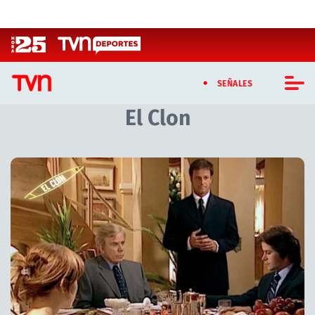
Click acá para ir directamente al contenido
SEÑALES
El Clon
CASTING MASTERCHEF CHILE
CASTING TVN VERTICAL
Artículos relacionados con El Clon
TVN VERTICAL
TVN PLAY
PROGRAMAS
TELESERIES