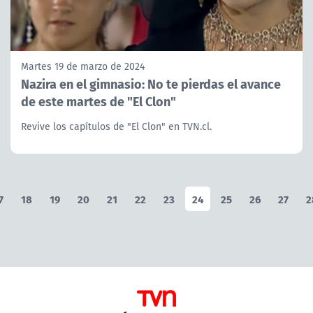
Martes 19 de marzo de 2024
Nazira en el gimnasio: No te pierdas el avance
de este martes de "El Clon"
Revive los capítulos de "El Clon" en TVN.cl.
7
18
19
20
21
22
23
24
25
26
27
2