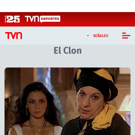
Click acá para ir directamente al contenido
SEÑALES
El Clon
CASTING MASTERCHEF CHILE
CASTING TVN VERTICAL
Artículos relacionados con El Clon
TVN VERTICAL
TVN PLAY
PROGRAMAS
TELESERIES