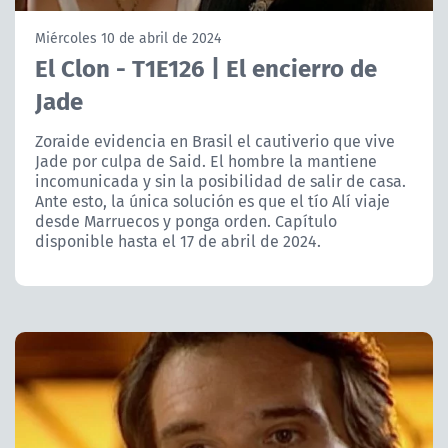
NTV
Miércoles 10 de abril de 2024
El Clon - T1E126 | El encierro de
ACTUALIDAD Y TENDENCIAS
Jade
CORPORATIVO Y TRANSPARENCIA
Zoraide evidencia en Brasil el cautiverio que vive
Jade por culpa de Said. El hombre la mantiene
incomunicada y sin la posibilidad de salir de casa.
CANAL DE DENUNCIAS
Ante esto, la única solución es que el tío Alí viaje
desde Marruecos y ponga orden. Capítulo
ÁREA DE PROYECTOS
disponible hasta el 17 de abril de 2024.