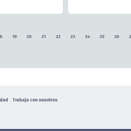
8
19
20
21
22
23
24
25
26
idad
Trabaja con nosotros