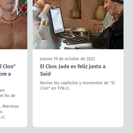
Jueves 19 de octubre de 2023
l Clon"
El Clon: Jade es feliz junto a
bre a
Said
Revive los capítulos y momentos de "El
Clon" en TVN.cl.
bre
el fin de
. Mientras
us
cl.