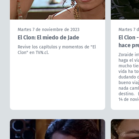
Martes 7 de noviembre de 2023
Martes 7 
El Clon: El miedo de Jade
El Clon 
hace pr
Revive los capítulos y momentos de "El
Clon" en TVN.cl.
Zoraide in
haga el vi
mucho tie
vida ha to
dudando d
bueno viaj
nada cambi
destino. (
14 de nov