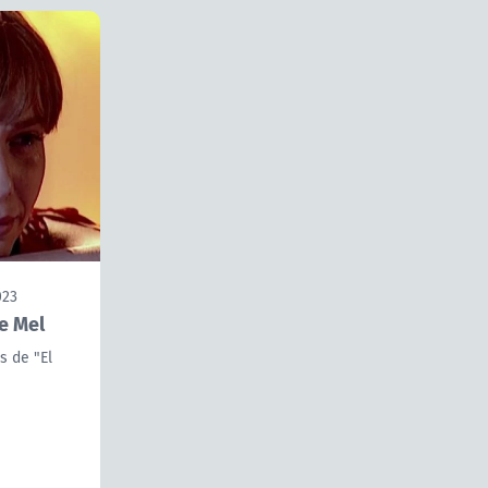
023
re Mel
s de "El