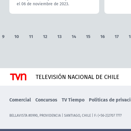
el 06 de noviembre de 2023.
9
10
11
12
13
14
15
16
17
1
TELEVISIÓN NACIONAL DE CHILE
Comercial
Concursos
TV Tiempo
Políticas de privac
BELLAVISTA #0990, PROVIDENCIA | SANTIAGO, CHILE | F: (+56-2)2707 7777