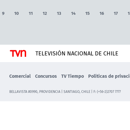
9
10
11
12
13
14
15
16
17
1
TELEVISIÓN NACIONAL DE CHILE
Comercial
Concursos
TV Tiempo
Políticas de privac
BELLAVISTA #0990, PROVIDENCIA | SANTIAGO, CHILE | F: (+56-2)2707 7777