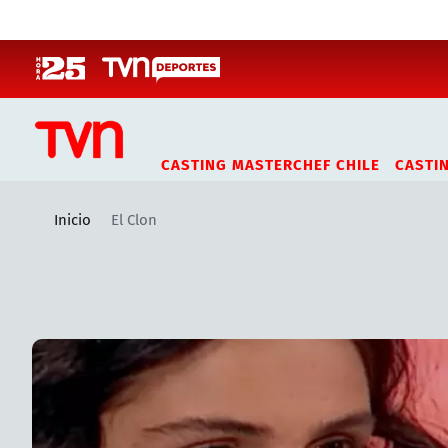
Click acá para ir directamente al contenido
CASTING MASTERCHEF CHILE
CASTI
Inicio
El Clon
Artículos relacionados con El Clon