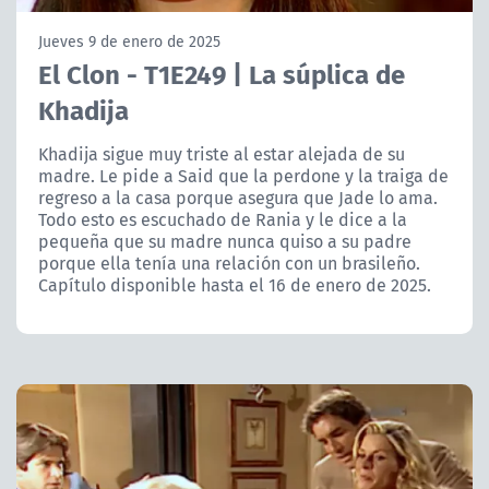
NTV
Jueves 9 de enero de 2025
El Clon - T1E249 | La súplica de
ACTUALIDAD Y TENDENCIAS
Khadija
CORPORATIVO Y TRANSPARENCIA
Khadija sigue muy triste al estar alejada de su
madre. Le pide a Said que la perdone y la traiga de
regreso a la casa porque asegura que Jade lo ama.
CANAL DE DENUNCIAS
Todo esto es escuchado de Rania y le dice a la
pequeña que su madre nunca quiso a su padre
ÁREA DE PROYECTOS
porque ella tenía una relación con un brasileño.
Capítulo disponible hasta el 16 de enero de 2025.