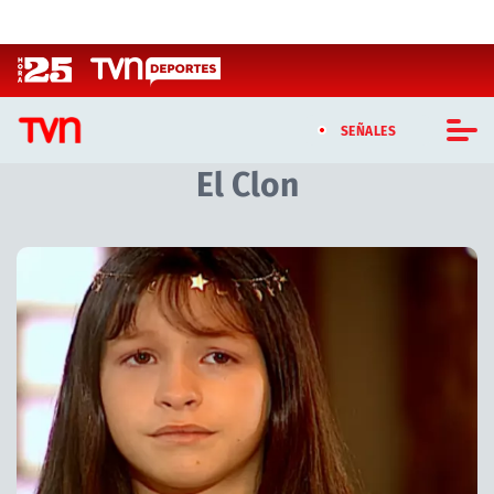
Click acá para ir directamente al contenido
SEÑALES
El Clon
CASTING MASTERCHEF CHILE
CASTING TVN VERTICAL
Artículos relacionados con El Clon
TVN VERTICAL
TVN PLAY
PROGRAMAS
TELESERIES