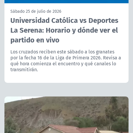
NTV
Sábado 25 de julio de 2026
Universidad Católica vs Deportes
ACTUALIDAD Y TENDENCIAS
La Serena: Horario y dónde ver el
partido en vivo
CORPORATIVO Y TRANSPARENCIA
Los cruzados reciben este sábado a los granates
CANAL DE DENUNCIAS
por la fecha 16 de la Liga de Primera 2026. Revisa a
qué hora comienza el encuentro y qué canales lo
transmitirán.
ÁREA DE PROYECTOS