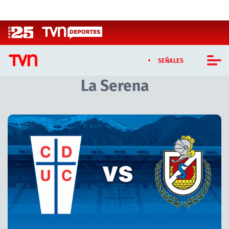
Click acá para ir directamente al contenido
SEÑALES
La Serena
CASTING MASTERCHEF CHILE
CASTING TVN VERTICAL
Artículos relacionados con La Serena
TVN VERTICAL
TVN PLAY
PROGRAMAS
TELESERIES