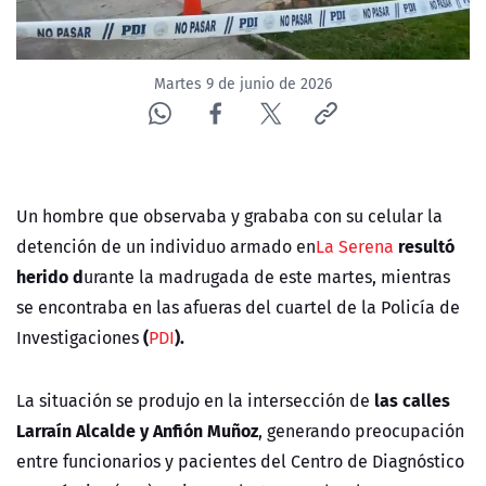
ACTUALIDAD Y TENDENCIAS
Martes 9 de junio de 2026
CORPORATIVO Y TRANSPARENCIA
CANAL DE DENUNCIAS
ÁREA DE PROYECTOS
Un hombre que observaba y grababa con su celular la
resultó
detención de un individuo armado en
La Serena
herido d
urante la madrugada de este martes, mientras
se encontraba en las afueras del cuartel de la Policía de
(
).
Investigaciones
PDI
las calles
La situación se produjo en la intersección de
Larraín Alcalde y Anfión Muñoz
, generando preocupación
entre funcionarios y pacientes del Centro de Diagnóstico