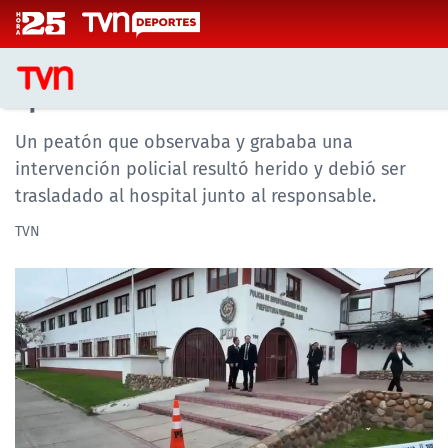
Click acá para ir directamente al contenido
Testigo que grababa procedimiento
policial recibió disparo durante
operativo de la PDI
Un peatón que observaba y grababa una
CASTING MASTERCHEF CHILE
intervención policial resultó herido y debió ser
CASTING TVN VERTICAL
trasladado al hospital junto al responsable.
TVN
TVN VERTICAL
TVN PLAY
PROGRAMAS
TELESERIES
NTV