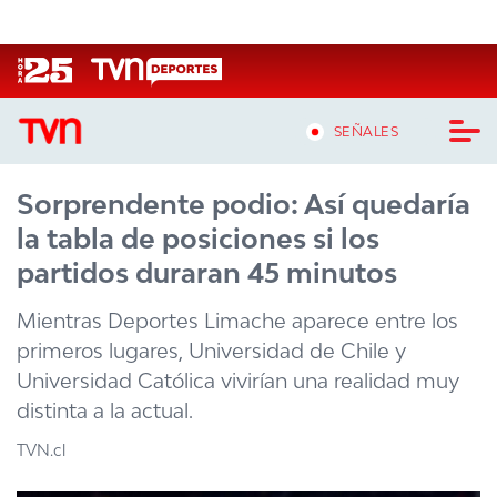
Click acá para ir directamente al contenido
SEÑALES
Sorprendente podio: Así quedaría
CASTING MASTERCHEF CHILE
la tabla de posiciones si los
CASTING TVN VERTICAL
partidos duraran 45 minutos
TVN VERTICAL
Mientras Deportes Limache aparece entre los
primeros lugares, Universidad de Chile y
TVN PLAY
Universidad Católica vivirían una realidad muy
distinta a la actual.
PROGRAMAS
TVN.cl
TELESERIES