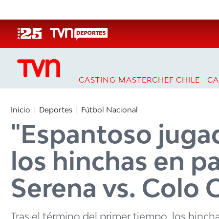
Click acá para ir directamente al contenido
CASTING MASTERCHEF CHILE
CA
Inicio
Deportes
Fútbol Nacional
"Espantoso jugad
los hinchas en p
Serena vs. Colo 
Tras el término del primer tiempo, los hinc