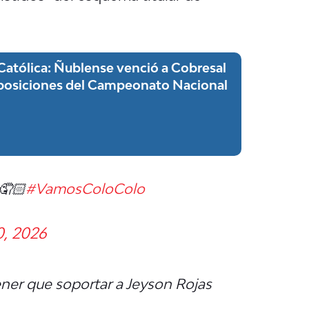
Católica: Ñublense venció a Cobresal
e posiciones del Campeonato Nacional
 🤦🏻
#VamosColoColo
, 2026
ener que soportar a Jeyson Rojas