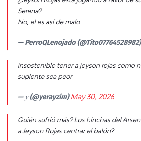
Serena?
No, el es así de malo
— PerroQLenojado (@Tito07764528982
insostenible tener a jeyson rojas como nue
suplente sea peor
— 𝑦 (@yerayzim)
May 30, 2026
Quién sufrió más? Los hinchas del Arsen
a Jeyson Rojas centrar el balón?