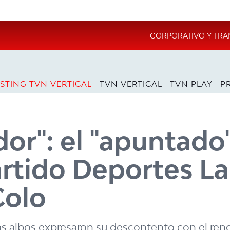
CORPORATIVO Y TRA
STING TVN VERTICAL
TVN VERTICAL
TVN PLAY
P
or": el "apuntado
artido Deportes La
Colo
has albos expresaron su descontento con el re