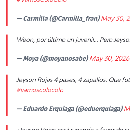
— Carmilla (@Carmilla_fran)
May 30, 
Weon, por último un juvenil... Pero Jey
— Moya (@moyanosabe)
May 30, 2026
Jeyson Rojas 4 pases, 4 zapallos. Que fut
#vamoscolocolo
— Eduardo Erquiaga (@eduerquiaga)
M
¿Jeyson Rojas está jugando a favor de su