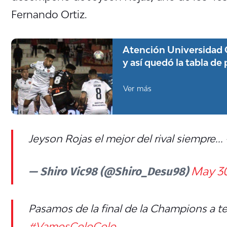
Fernando Ortiz.
Atención Universidad 
y así quedó la tabla d
Ver más
Jeyson Rojas el mejor del rival siempre...
— Shiro Vic98 (@Shiro_Desu98)
May 30
Pasamos de la final de la Champions a t
#VamosColoColo