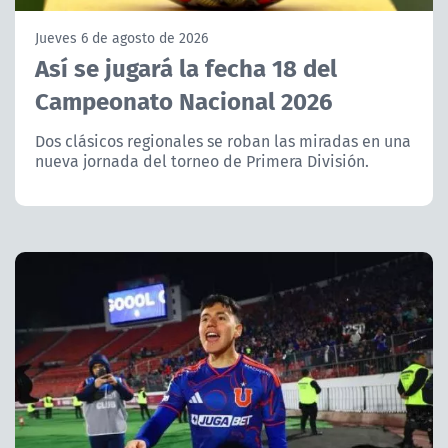
NTV
Jueves 6 de agosto de 2026
Así se jugará la fecha 18 del
ACTUALIDAD Y TENDENCIAS
Campeonato Nacional 2026
CORPORATIVO Y TRANSPARENCIA
Dos clásicos regionales se roban las miradas en una
nueva jornada del torneo de Primera División.
CANAL DE DENUNCIAS
ÁREA DE PROYECTOS