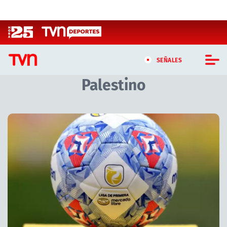
Click acá para ir directamente al contenido
SEÑALES
Palestino
CASTING MASTERCHEF CHILE
CASTING TVN VERTICAL
Artículos relacionados con Palestino
TVN VERTICAL
TVN PLAY
PROGRAMAS
TELESERIES