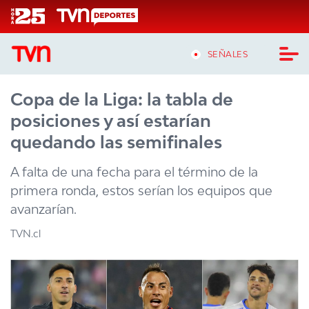
Click acá para ir directamente al contenido
SEÑALES
Copa de la Liga: la tabla de
CASTING MASTERCHEF CHILE
posiciones y así estarían
CASTING TVN VERTICAL
quedando las semifinales
TVN VERTICAL
A falta de una fecha para el término de la
primera ronda, estos serían los equipos que
TVN PLAY
avanzarían.
PROGRAMAS
TVN.cl
TELESERIES
NTV