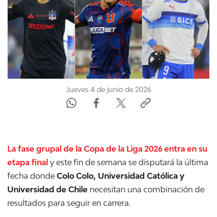
ACTUALIDAD Y TENDENCIAS
CORPORATIVO Y TRANSPARENCIA
CANAL DE DENUNCIAS
Jueves 4 de junio de 2026
ÁREA DE PROYECTOS
La fase grupal de la Copa de la Liga 2026 entra en su
etapa final
y este fin de semana se disputará la última
fecha donde
Colo Colo, Universidad Católica y
Universidad de Chile
necesitan una combinación de
resultados para seguir en carrera.