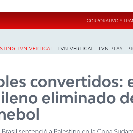
CORPORATIVO Y TRA
STING TVN VERTICAL
TVN VERTICAL
TVN PLAY
P
oles convertidos: 
ileno eliminado d
mebol
 Brasil sentenció a Palestino en la Copa Sudam