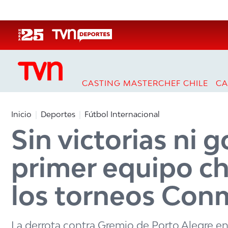
Click acá para ir directamente al contenido
CASTING MASTERCHEF CHILE
CA
Inicio
Deportes
Fútbol Internacional
Sin victorias ni g
primer equipo ch
los torneos Con
La derrota contra Gremio de Porto Alegre en