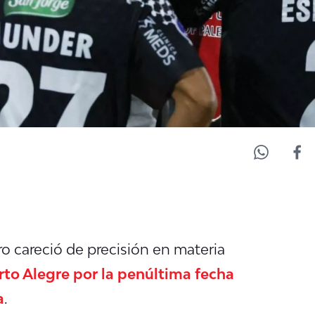
o careció de precisión en materia
to Alegre por la penúltima fecha
a
.