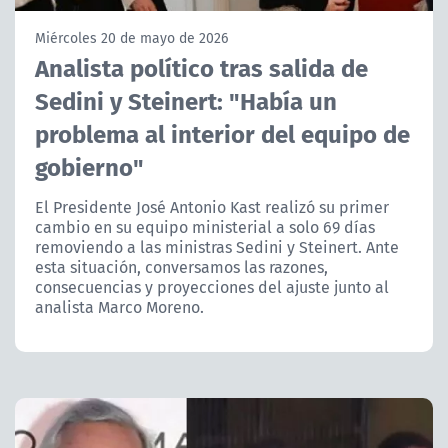
NTV
Miércoles 20 de mayo de 2026
Analista político tras salida de
ACTUALIDAD Y TENDENCIAS
Sedini y Steinert: "Había un
problema al interior del equipo de
CORPORATIVO Y TRANSPARENCIA
gobierno"
CANAL DE DENUNCIAS
El Presidente José Antonio Kast realizó su primer
cambio en su equipo ministerial a solo 69 días
ÁREA DE PROYECTOS
removiendo a las ministras Sedini y Steinert. Ante
esta situación, conversamos las razones,
consecuencias y proyecciones del ajuste junto al
analista Marco Moreno.