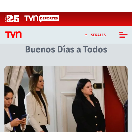
Click acá para ir directamente al contenido
SEÑALES
Buenos Días a Todos
CASTING MASTERCHEF CHILE
CASTING TVN VERTICAL
Artículos relacionados con Buenos Días a Todos
TVN VERTICAL
TVN PLAY
PROGRAMAS
TELESERIES