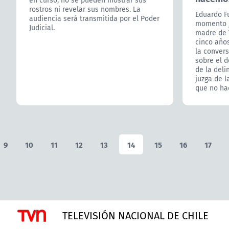
rostros ni revelar sus nombres. La
Eduardo F
audiencia será transmitida por el Poder
momento j
Judicial.
madre de 
cinco año
la convers
sobre el d
de la deli
juzga de 
que no ha
9
10
11
12
13
14
15
16
17
TELEVISIÓN NACIONAL DE CHILE