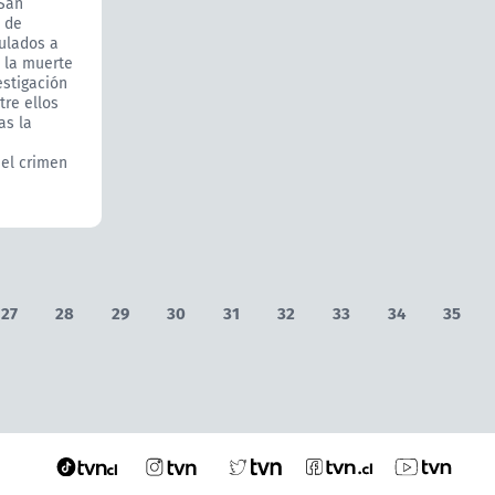
 San
l de
culados a
 la muerte
estigación
tre ellos
as la
 el crimen
27
28
29
30
31
32
33
34
35