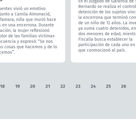
En el Juzgado de Garantía de
Bernardo se realiza el contro
uentes vivió un emotivo
detención de los sujetos vin
unto a Camila Almonacid,
la encerrona que terminó con
Tamara, niña que murió hace
de un niño de 12 años. La inv
s en una encerrona. Durante
ya suma cuatro detenidos, en
ación, la mujer reflexionó
dos menores de edad, mientr
olor de las familias víctimas
Fiscalía busca establecer la
ncuencia y expresó: “Se nos
participación de cada uno en
las cosas que hacemos y de lo
que conmocionó al país.
cemos”.
18
19
20
21
22
23
24
25
26