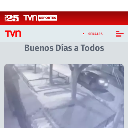
Click acá para ir directamente al contenido
SEÑALES
Buenos Días a Todos
CASTING MASTERCHEF CHILE
CASTING TVN VERTICAL
Artículos relacionados con Buenos Días a Todos
TVN VERTICAL
TVN PLAY
PROGRAMAS
TELESERIES