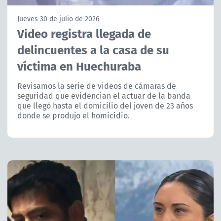
NTV
Jueves 30 de julio de 2026
Video registra llegada de
ACTUALIDAD Y TENDENCIAS
delincuentes a la casa de su
víctima en Huechuraba
CORPORATIVO Y TRANSPARENCIA
Revisamos la serie de videos de cámaras de
CANAL DE DENUNCIAS
seguridad que evidencian el actuar de la banda
que llegó hasta el domicilio del joven de 23 años
ÁREA DE PROYECTOS
donde se produjo el homicidio.