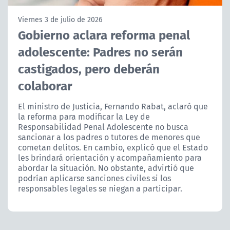
NTV
Viernes 3 de julio de 2026
Gobierno aclara reforma penal
ACTUALIDAD Y TENDENCIAS
adolescente: Padres no serán
castigados, pero deberán
CORPORATIVO Y TRANSPARENCIA
colaborar
CANAL DE DENUNCIAS
El ministro de Justicia, Fernando Rabat, aclaró que
la reforma para modificar la Ley de
ÁREA DE PROYECTOS
Responsabilidad Penal Adolescente no busca
sancionar a los padres o tutores de menores que
cometan delitos. En cambio, explicó que el Estado
les brindará orientación y acompañamiento para
abordar la situación. No obstante, advirtió que
podrían aplicarse sanciones civiles si los
responsables legales se niegan a participar.