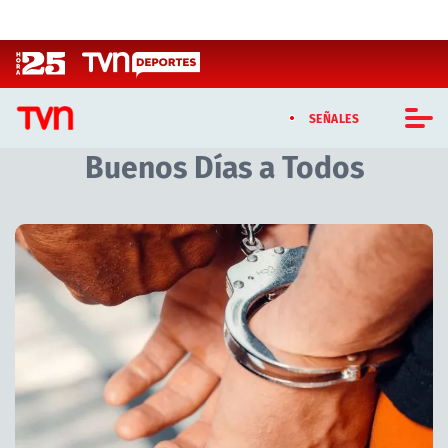
Click acá para ir directamente al contenido
SEÑALES
Buenos Días a Todos
CASTING MASTERCHEF CHILE
CASTING TVN VERTICAL
Artículos relacionados con Buenos Días a Todos
TVN VERTICAL
TVN PLAY
PROGRAMAS
TELESERIES