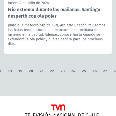
Jueves 2 de julio de 2026
Frío extremo durante las mañanas: Santiago
despertó con ola polar
Junto a la meteoróloga de TVN, Arelette Chacón, revisamos
las bajas temperaturas que marcaron esta mañana de
invierno en la capital. Además, conoce hasta cuándo se
extenderá la ola polar y qué se espera para los próximos
días.
7
18
19
20
21
22
23
24
25
26
27
2
TELEVISIÓN NACIONAL DE CHILE