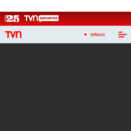
Click acá para ir directamente al contenido
SEÑALES
CASTING MASTERCHEF CHILE
CASTING TVN VERTICAL
TVN VERTICAL
TVN PLAY
PROGRAMAS
TELESERIES