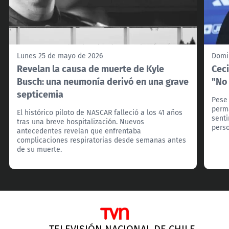
Lunes 25 de mayo de 2026
Domi
Revelan la causa de muerte de Kyle
Ceci
Busch: una neumonía derivó en una grave
"No
septicemia
Pese 
perma
El histórico piloto de NASCAR falleció a los 41 años
senti
tras una breve hospitalización. Nuevos
pers
antecedentes revelan que enfrentaba
complicaciones respiratorias desde semanas antes
de su muerte.
TELEVISIÓN NACIONAL DE CHILE