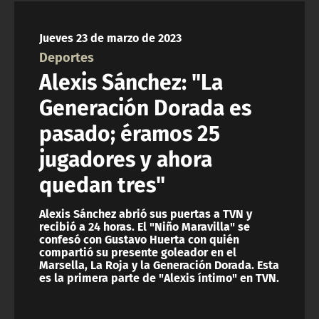
NTV
Jueves 23 de marzo de 2023
ACTUALIDAD Y TENDENCIAS
Deportes
Alexis Sánchez: "La
CORPORATIVO Y TRANSPARENCIA
Generación Dorada es
pasado; éramos 25
CANAL DE DENUNCIAS
jugadores y ahora
ÁREA DE PROYECTOS
quedan tres"
Alexis Sánchez abrió sus puertas a TVN y
recibió a 24 horas. El "Niño Maravilla" se
confesó con Gustavo Huerta con quién
compartió su presente goleador en el
Marsella, La Roja y la Generación Dorada. Esta
es la primera parte de "Alexis íntimo" en TVN.