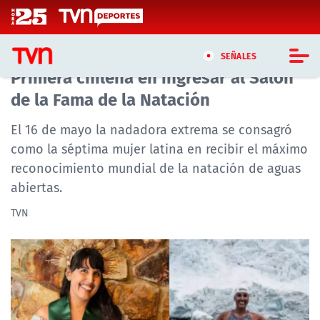
Click acá para ir directamente al contenido
Bárbara Hernández hace historia:
SEÑALES
Primera chilena en ingresar al Salón
de la Fama de la Natación
CASTING MASTERCHEF CHILE
El 16 de mayo la nadadora extrema se consagró
CASTING TVN VERTICAL
como la séptima mujer latina en recibir el máximo
reconocimiento mundial de la natación de aguas
TVN VERTICAL
abiertas.
TVN PLAY
TVN
PROGRAMAS
TELESERIES
NTV