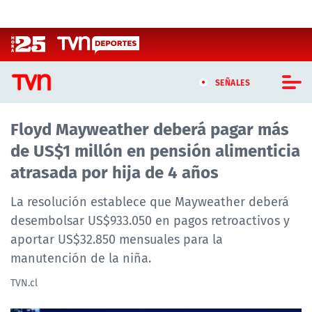
Click acá para ir directamente al contenido
SEÑALES
Floyd Mayweather deberá pagar más
CASTING MASTERCHEF CHILE
de US$1 millón en pensión alimenticia
CASTING TVN VERTICAL
atrasada por hija de 4 años
TVN VERTICAL
La resolución establece que Mayweather deberá
desembolsar US$933.050 en pagos retroactivos y
TVN PLAY
aportar US$32.850 mensuales para la
manutención de la niña.
PROGRAMAS
TVN.cl
TELESERIES