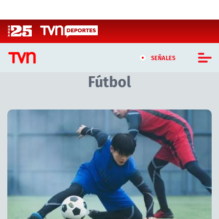
Click acá para ir directamente al contenido
SEÑALES
Fútbol
CASTING MASTERCHEF CHILE
CASTING TVN VERTICAL
Artículos relacionados con Fútbol
TVN VERTICAL
TVN PLAY
PROGRAMAS
TELESERIES