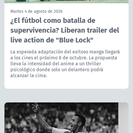
NTV
Martes 4 de agosto de 2026
¿El fútbol como batalla de
ACTUALIDAD Y TENDENCIAS
supervivencia? Liberan trailer del
live action de "Blue Lock"
CORPORATIVO Y TRANSPARENCIA
La esperada adaptación del exitoso manga llegará
CANAL DE DENUNCIAS
a los cines el próximo 8 de octubre. La propuesta
lleva la intensidad del anime a un thriller
ÁREA DE PROYECTOS
psicológico donde solo un delantero podrá
alcanzar la cima.