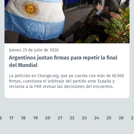
Jueves 23 de julio de 2026
Argentinos juntan firmas para repetir la final
del Mundial
La petición en Change.org, que ya cuenta con más de 65.500
firmas, cuestiona el arbitraje del partido ante España y
reclama a la FIFA revisar las decisiones del encuentro.
6
17
18
19
20
21
22
23
24
25
26
2