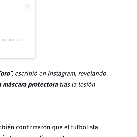
A post shared by EspacioCruzado.com - Universidad Católica (@espaciocruzadocom)
Toro
”, escribió en Instagram, revelando
 máscara protectora
tras la lesión
bién confirmaron que el futbolista