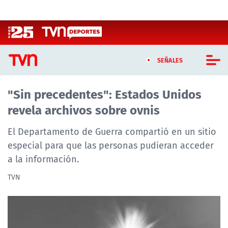
Click acá para ir directamente al contenido
SEÑALES
"Sin precedentes": Estados Unidos
CASTING MASTERCHEF CHILE
revela archivos sobre ovnis
CASTING TVN VERTICAL
El Departamento de Guerra compartió en un sitio
TVN VERTICAL
especial para que las personas pudieran acceder
a la información.
TVN PLAY
TVN
PROGRAMAS
TELESERIES