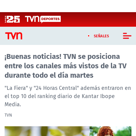
Click acá para ir directamente al contenido
SEÑALES
¡Buenas noticias! TVN se posiciona
CASTING MASTERCHEF CHILE
entre los canales más vistos de la TV
CASTING TVN VERTICAL
durante todo el día martes
TVN VERTICAL
"La Fiera" y "24 Horas Central" además entraron en
el top 10 del ranking diario de Kantar Ibope
TVN PLAY
Media.
PROGRAMAS
TVN
TELESERIES