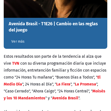
Avenida Brasil - T1E26 | Cambio en las reglas
del juego
Ver más
Estos resultados son parte de la tendencia al alza que
TVN
vive
con su diversa programación diaria que incluye
información, entretención familiar y ficción con espacios
El
como "24 Horas Tu mañana", "Buenos Días a Todos", "
Medio Día
La Fiera
La Promesa
", 24 Horas al Día", "
", "
",
Moisés
"Caso Cerrado", "Ahora Caigo", "24 Horas Central", "
y los 10 Mandamientos
Avenida Brasil
" y "
".